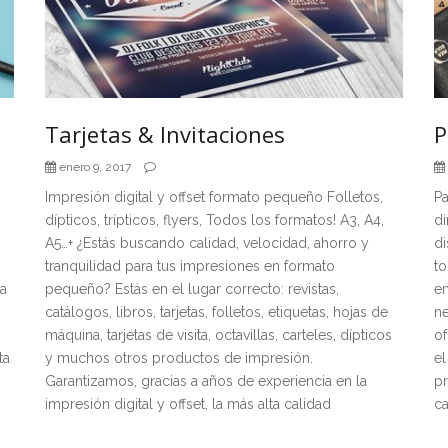
Tarjetas & Invitaciones
P
enero 9, 2017
Impresión digital y offset formato pequeño Folletos,
Pa
…
dípticos, trípticos, flyers, Todos los formatos! A3, A4,
d
A5…+ ¿Estás buscando calidad, velocidad, ahorro y
di
tranquilidad para tus impresiones en formato
to
ra
pequeño? Estás en el lugar correcto: revistas,
em
catálogos, libros, tarjetas, folletos, etiquetas, hojas de
ne
máquina, tarjetas de visita, octavillas, carteles, dípticos
of
ta
y muchos otros productos de impresión.
el
Garantizamos, gracias a años de experiencia en la
pr
impresión digital y offset, la más alta calidad
ca