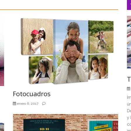
T
Fotocuadros
Im
enero 6, 2017
ún
De
y 
co
im