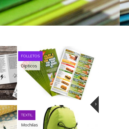
HOSTELERIA
PACKAGING
Packaging
Cartas & Me
PHOTO PRINT
Lonas