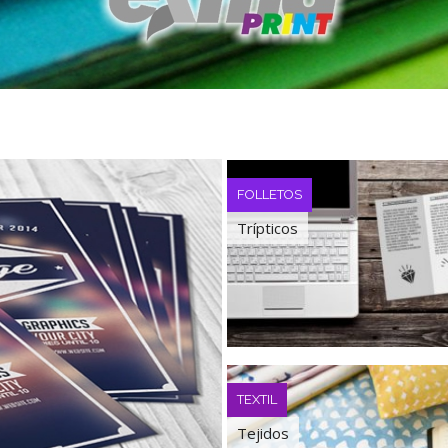
PACKAGING
Papel Envolver
PACKAGING
Bolsas