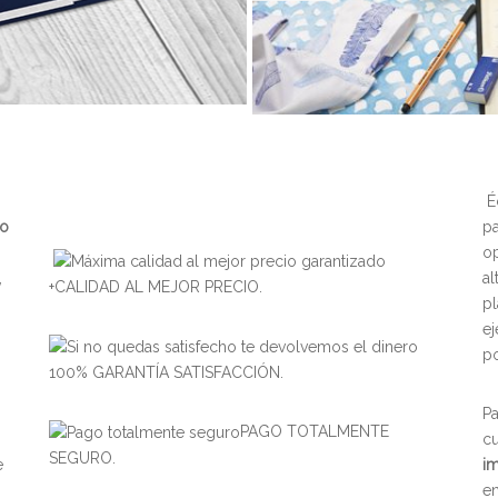
Éc
to
pa
op
,
al
+CALIDAD AL MEJOR PRECIO.
pl
ej
po
100% GARANTÍA SATISFACCIÓN.
Pa
PAGO TOTALMENTE
cu
SEGURO.
e
i
en