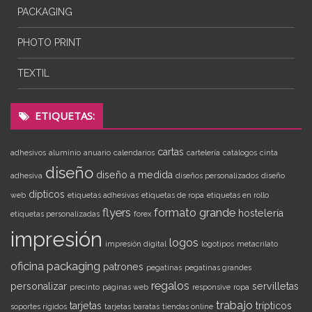
PACKAGING
PHOTO PRINT
TEXTIL
ETIQUETAS:
cartas
adhesivos
aluminio
anuario
calendarios
cartelería
catálogos
cinta
diseño
diseño a medida
adhesiva
diseños personalizados
diseño
dípticos
web
etiquetas adhesivas
etiquetas de ropa
etiquetas en rollo
flyers
formato grande
hostelería
etiquetas personalizadas
forex
impresión
logos
impresión digital
logotipos
metacrilato
oficina
packaging
patrones
pegatinas
pegatinas grandes
regalos
personalizar
servilletas
precinto
páginas web
responsive
ropa
trabajo
tarjetas
trípticos
soportes rígidos
tarjetas baratas
tiendas online