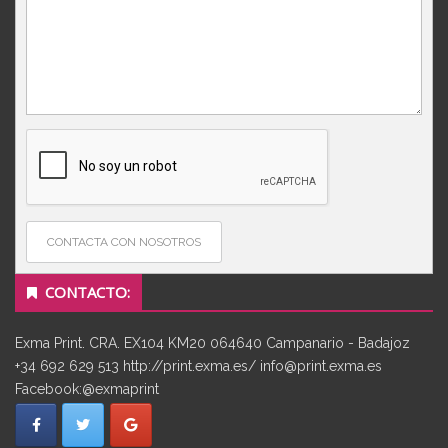
CONTACTA CON NOSOTROS
CONTACTO:
Exma Print. CRA. EX104 KM20 064640 Campanario - Badajoz
+34 692 629 513 http://print.exma.es/ info@print.exma.es
Facebook:@exmaprint