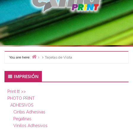
You are here:
Tarjetas de Visita
Home
Primary
IMPRESIÓN
Sidebar
Print It! >>
PHOTO PRINT
ADHESIVOS
Cintas Adhesivas
Pegatinas
Vinilos Adhesivos