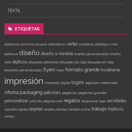
TEXTIL
ETIQUETAS:
cartas
adhesivos
aluminio
anuario
calendarios
cartelería
catálogos
cinta
diseño
diseño a medida
adhesiva
diseños personalizados
diseño
dípticos
web
etiquetas adhesivas
etiquetas de ropa
etiquetas en rollo
flyers
formato grande
hostelería
etiquetas personalizadas
forex
impresión
logos
impresión digital
logotipos
metacrilato
oficina
packaging
patrones
pegatinas
pegatinas grandes
regalos
personalizar
servilletas
precinto
páginas web
responsive
ropa
trabajo
tarjetas
trípticos
soportes rígidos
tarjetas baratas
tiendas online
vinilos