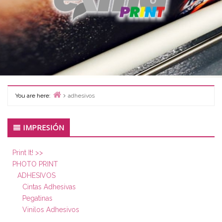
You are here:
adhesivos
Home
Primary
IMPRESIÓN
Sidebar
Print It! >>
PHOTO PRINT
ADHESIVOS
Cintas Adhesivas
Pegatinas
Vinilos Adhesivos