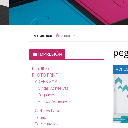
You are here:
pegatinas
Home
peg
Primary
IMPRESIÓN
Sidebar
Print It! >>
ADHES
PHOTO PRINT
ADHESIVOS
Cintas Adhesivas
Pegatinas
Vinilos Adhesivos
Carteles Papel
Lonas
Fotocuadros