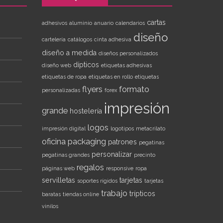
cartas
adhesivos
aluminio
anuario
calendarios
diseño
cartelería
catálogos
cinta adhesiva
diseño a medida
diseños personalizados
dípticos
diseño web
etiquetas adhesivas
etiquetas de ropa
etiquetas en rollo
etiquetas
flyers
formato
personalizadas
forex
impresión
grande
hostelería
logos
impresión digital
logotipos
metacrilato
oficina
packaging
patrones
pegatinas
personalizar
pegatinas grandes
precinto
regalos
páginas web
responsive
ropa
servilletas
tarjetas
soportes rígidos
tarjetas
trabajo
trípticos
baratas
tiendas online
vinilos