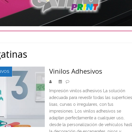
atinas
Vinilos Adhesivos
IVOS
Impresión vinilos adhesivos La solución
adecuada para revestir todas las superficie
lisas, curvas o irregulares, con tus
impresiones. Los vinilos adhesivos se
adaptan perfectamente a cualquier uso,
desde la personalización de vehículos hast
la decoración de escaparates, pisos y