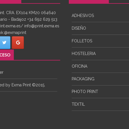
int. CRA. EX104 KM20 064640
ADHESIVOS
rio - Badajoz +34 692 629 513
rint.exma.es/ info@print.exma.es
DISEÑO
k:@exmaprint
FOLLETOS
HOSTELERIA
CESO
OFICINA
er
PACKAGING
d by Exma Print ©2015.
PHOTO PRINT
TEXTIL