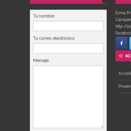
Exma Pr
Tu nombre
Campana
http://p
Faceboo
Tu correo electrónico
AC
Mensaje
Acced
Powere