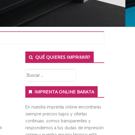
Secondary
QUÉ QUIERES IMPRIMIR?
Sidebar
Buscar:
IMPRENTA ONLINE BARATA
s
En nuestra imprenta online encontrarás
siempre precios bajos y ofertas
continuas, somos transparentes y
a
respondemos a tus dudas de impresión
online y nuestro equipo técnico está