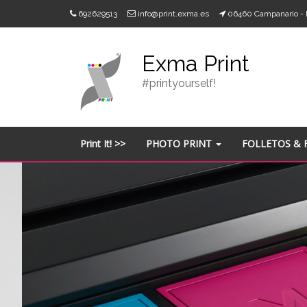
Skip
692629513
info@print.exma.es
06460 Campanario 
to
content
Exma Print
#printyourself!
Print It! >>
PHOTO PRINT
FOLLETOS & 