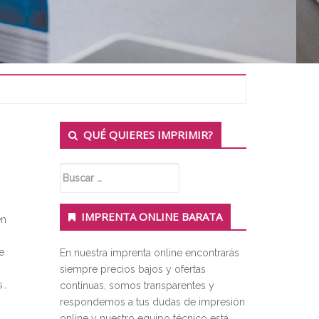
Secondary
QUÉ QUIERES IMPRIMIR?
Sidebar
Buscar:
IMPRENTA ONLINE BARATA
en
e
En nuestra imprenta online encontrarás
siempre precios bajos y ofertas
s…
continuas, somos transparentes y
respondemos a tus dudas de impresión
online y nuestro equipo técnico está