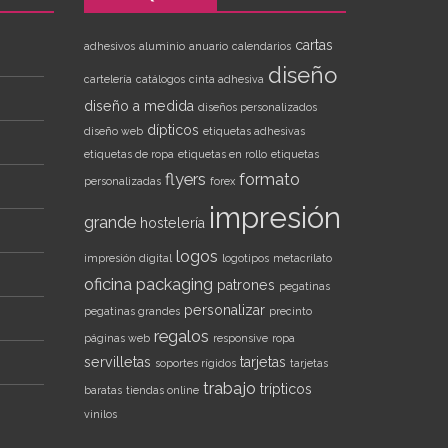
cartas
adhesivos
aluminio
anuario
calendarios
diseño
cartelería
catálogos
cinta adhesiva
diseño a medida
diseños personalizados
dípticos
diseño web
etiquetas adhesivas
etiquetas de ropa
etiquetas en rollo
etiquetas
flyers
formato
personalizadas
forex
impresión
grande
hostelería
logos
impresión digital
logotipos
metacrilato
oficina
packaging
patrones
pegatinas
personalizar
pegatinas grandes
precinto
regalos
páginas web
responsive
ropa
servilletas
tarjetas
soportes rígidos
tarjetas
trabajo
trípticos
baratas
tiendas online
vinilos