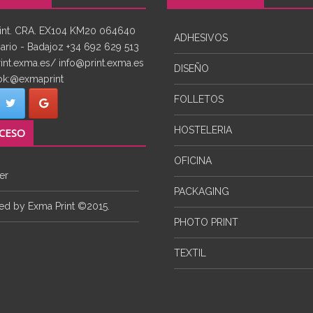
int. CRA. EX104 KM20 064640
ADHESIVOS
rio - Badajoz +34 692 629 513
rint.exma.es/ info@print.exma.es
DISEÑO
k:@exmaprint
FOLLETOS
HOSTELERIA
CESO
OFICINA
er
PACKAGING
d by Exma Print ©2015.
PHOTO PRINT
TEXTIL