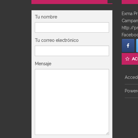
Exma Pr
Tu nombre
Campana
http://p
Faceboo
Tu correo electrónico
AC
Mensaje
Acced
Powere