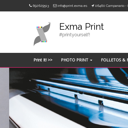
Skip
692629513
info@print.exma.es
06460 Campanario 
to
content
Exma Print
#printyourself!
Print It! >>
PHOTO PRINT
FOLLETOS & 