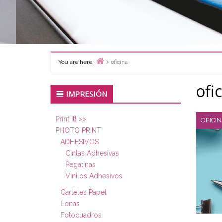
You are here:
oficina
Home
ofi
Primary
IMPRESIÓN
Sidebar
Print It! >>
OFICI
PHOTO PRINT
ADHESIVOS
Cintas Adhesivas
Pegatinas
Vinilos Adhesivos
Carteles Papel
Lonas
Fotocuadros