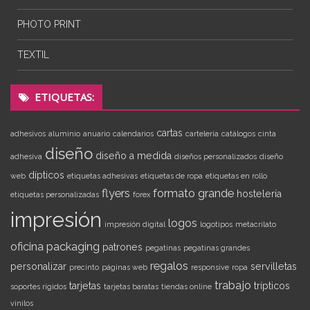
PHOTO PRINT
TEXTIL
ETIQUETAS:
cartas
adhesivos
aluminio
anuario
calendarios
cartelería
catálogos
cinta
diseño
diseño a medida
adhesiva
diseños personalizados
diseño
dípticos
web
etiquetas adhesivas
etiquetas de ropa
etiquetas en rollo
flyers
formato grande
hostelería
etiquetas personalizadas
forex
impresión
logos
impresión digital
logotipos
metacrilato
oficina
packaging
patrones
pegatinas
pegatinas grandes
regalos
personalizar
servilletas
precinto
páginas web
responsive
ropa
trabajo
tarjetas
trípticos
soportes rígidos
tarjetas baratas
tiendas online
vinilos