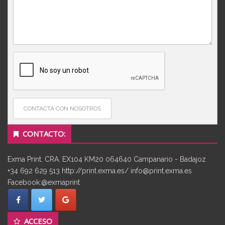
CONTACTA CON NOSOTROS
CONTACTO:
Exma Print. CRA. EX104 KM20 064640 Campanario - Badajoz
+34 692 629 513 http://print.exma.es/ info@print.exma.es
Facebook:@exmaprint
ACCESO