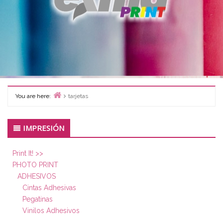
You are here:
tarjetas
Home
Primary
IMPRESIÓN
Sidebar
Print It! >>
PHOTO PRINT
ADHESIVOS
Cintas Adhesivas
Pegatinas
Vinilos Adhesivos