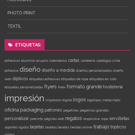
PHOTO PRINT
TEXTIL
ETIQUETAS:
cartas
adhesivos
aluminio
anuario
calendarios
cartelería
catálogos
cinta
diseño
diseño a medida
adhesiva
diseños personalizados
diseño
dípticos
web
etiquetas adhesivas
etiquetas de ropa
etiquetas en rollo
flyers
formato grande
hostelería
etiquetas personalizadas
forex
impresión
logos
impresión digital
logotipos
metacrilato
oficina
packaging
patrones
pegatinas
pegatinas grandes
regalos
personalizar
servilletas
precinto
páginas web
responsive
ropa
trabajo
tarjetas
trípticos
soportes rígidos
tarjetas baratas
tiendas online
vinilos