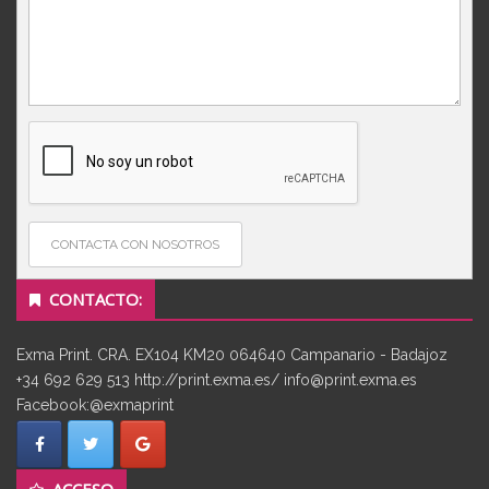
CONTACTA CON NOSOTROS
CONTACTO:
Exma Print. CRA. EX104 KM20 064640 Campanario - Badajoz
+34 692 629 513 http://print.exma.es/ info@print.exma.es
Facebook:@exmaprint
ACCESO