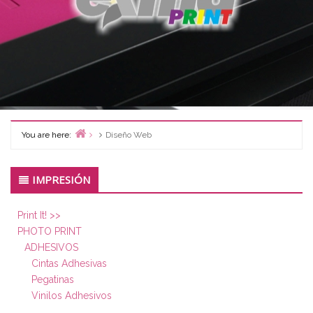
You are here:
Diseño Web
Home
Primary
IMPRESIÓN
Sidebar
Print It! >>
PHOTO PRINT
ADHESIVOS
Cintas Adhesivas
Pegatinas
Vinilos Adhesivos