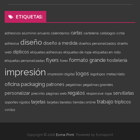
ETIQUETAS:
cartas
adhesivos
aluminio
anuario
calendarios
cartelería
catálogos
cinta
diseño
diseño a medida
adhesiva
diseños personalizados
diseño
dípticos
web
etiquetas adhesivas
etiquetas de ropa
etiquetas en rollo
flyers
formato grande
hostelería
etiquetas personalizadas
forex
impresión
logos
impresión digital
logotipos
metacrilato
oficina
packaging
patrones
pegatinas
pegatinas grandes
regalos
personalizar
servilletas
precinto
páginas web
responsive
ropa
trabajo
tarjetas
trípticos
soportes rígidos
tarjetas baratas
tiendas online
vinilos
Copyright © 2026
Exma Print
. Powered by Exmaprint