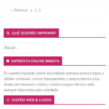
Navegación
← Previous
1
2
3
de
entradas
Secondary
QUÉ QUIERES IMPRIMIR?
Sidebar
Buscar:
IMPRENTA ONLINE BARATA
En nuestra imprenta online encontrarás siempre precios bajos y
ofertas continuas, somos transparentes y respondemos a tus
dudas de impresión online y nuestro equipo técnico está
siempre disponible para orientarte.
DISEÑO WEB & LOGOS