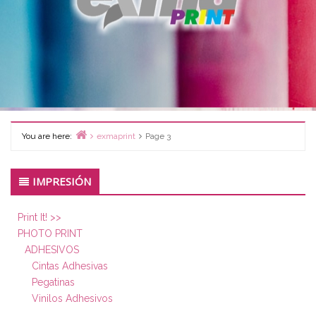
You are here:
exmaprint
Page 3
Home
Primary
IMPRESIÓN
Sidebar
Print It! >>
PHOTO PRINT
ADHESIVOS
Cintas Adhesivas
Pegatinas
Vinilos Adhesivos